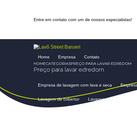
Entre em contato com um de nossos especialistas!
Home
Empresa
Contato
HOME
CATEGORIAS
PREÇO PARA LAVAR EDREDOM
Preço para lavar edredom
Empresa de lavagem com lava e seca
Empres
Lavagem de cobertor
Lavagem de cobertores 
Lavagem de cortinas e persianas
Lavagem de 
Lavagem de edredom preço
Lavagem de edre