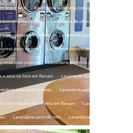
om lava e seca
Lavanderia autônoma com lava e seca em Barueri
Lavanderia de cortinas
Lavanderia de cortinas e persianas
La
a especializada em cortinas
Lavanderia express
Lavanderia ex
express perto de mim
Lavanderia express preço
Lavanderia ex
xpressa mais próxima
Lavanderia expressa perto de mim
Lava
va e seca na hora em Barueri
Lavanderia lava e seca perto de mim
vanderia para lavar cortinas
Lavanderia para lavar edredom
L
ria com máquina lava e seca em Barueri
Lavanderia com máquina d
eri
Lavanderia perto de mim
Lavanderia perto de mim em Baru
Lavanderia próximo a mim em Barueri
Lavanderia que lava cort