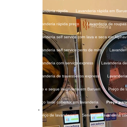
Lavanderia rápida
Lavanderia rápida em Barue
Lavanderia rápida preço
Lavanderia de roupas
Lavanderia self service com lava e seca em Alphavi
Lavanderia self service perto de mim
Lavander
Lavanderia com serviço express
Lavanderia de
Lavanderia de travesseiros express
Lavanderi
Lave e seque lavanderia em Barueri
Preço de
Preço lavar cobertor em lavanderia
Preço par
Serviço de lavanderia
Serviço de lavanderia c