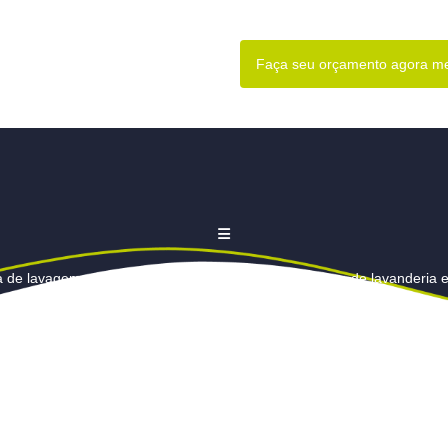
Faça seu orçamento agora 
a de lavagem com lava e seca em Barueri
Empresa de lavanderia 
e edredons
Lavagem de cortina
Lavagem de cortinas
Lava
cortinas preço
Lavagem de edredom
Lavagem de edredom em 
dom valor
Lavagem de persianas em Barueri
Lavagem de pers