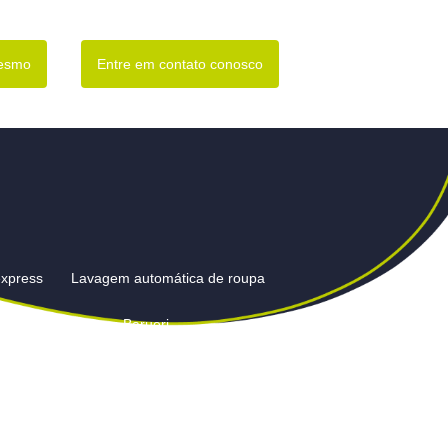
mesmo
Entre em contato conosco
express
Lavagem automática de roupa
gem de cortinas em Barueri
Barueri
Lavagem de edredom em lavanderia
ianas preço em Barueri