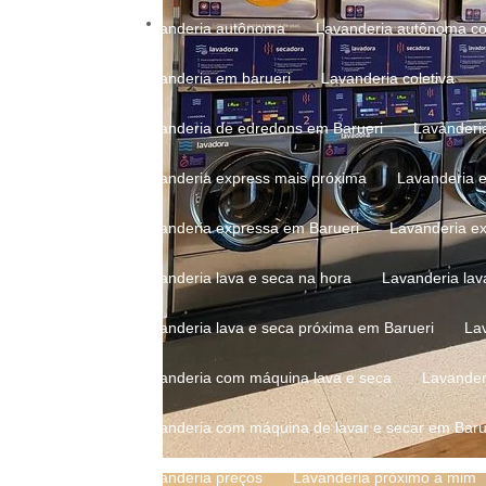
Lavanderia autônoma
Lavanderia autônoma c
Lavanderia em barueri
Lavanderia coletiva
Lavanderia de edredons em Barueri
Lavanderi
Lavanderia express mais próxima
Lavanderia 
Lavanderia expressa em Barueri
Lavanderia e
Lavanderia lava e seca na hora
Lavanderia la
Lavanderia lava e seca próxima em Barueri
La
Lavanderia com máquina lava e seca
Lavande
Lavanderia com máquina de lavar e secar em Baru
Lavanderia preços
Lavanderia próximo a mim