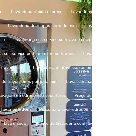
ri
Lavanderia rápida express
Lavanderia rápida express em Ba
Lavanderia de roupas perto de mim
Lavanderia self service
lle
Lavanderia self service com lava e seca em Barueri
Lavand
ia self service perto de mim em Barueri
Lavanderia self service pre
 travesseiros
Lavanderia de travesseiros em Alphaville
Lavand
a de travesseiros perto de mim
Lavar cortinas em lavanderia
L
 lavagem de edredons e cobertores
Preço de lavagem de roupa
a lavar edredom
Preço para lavar edredom em Barueri
Preço 
om lava e seca
Serviço de lavanderia com lava e seca em Barueri