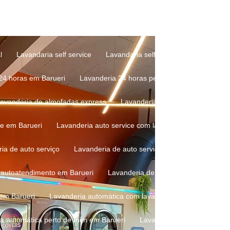
de roupa preço
Lavagem de roupa self service
Lavagem de ro
e roupas em lavanderia de autoatendimento
Lavagem de roupas e
l
Lavandaria self service
Lavandaria self service mais próxima
 24 horas em Barueri
Lavanderia 24 horas perto de mim
Lavan
Lavanderia de almofadas express
Lavanderia de almofadas perto 
ce em Barueri
Lavanderia auto service com lava e seca
Lavand
ria de auto serviço
Lavanderia de auto serviço perto de mim
L
e autoatendimento em Barueri
Lavanderia de autoatendimento pert
 em Barueri
Lavanderia automática com lava e seca
Lavanderi
ia automática perto de mim em Barueri
Lavanderia automatizada