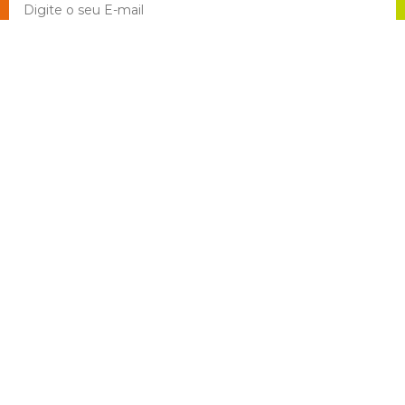
Eu aceito o envio de comunicações de acordo com meus interesses *
Navegue por todos os
nossos serviços
!