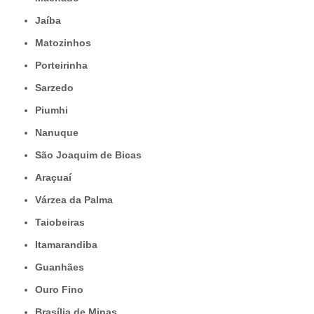
Jaíba
Matozinhos
Porteirinha
Sarzedo
Piumhi
Nanuque
São Joaquim de Bicas
Araçuaí
Várzea da Palma
Taiobeiras
Itamarandiba
Guanhães
Ouro Fino
Brasília de Minas