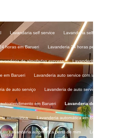
de roupa preço
Lavagem de roupa self service
Lavagem de ro
e roupas em lavanderia de autoatendimento
Lavagem de roupas e
l
Lavandaria self service
Lavandaria self service mais próxima
 24 horas em Barueri
Lavanderia 24 horas perto de mim
Lavan
Lavanderia de almofadas express
Lavanderia de almofadas perto 
ce em Barueri
Lavanderia auto service com lava e seca
Lavand
ria de auto serviço
Lavanderia de auto serviço perto de mim
L
e autoatendimento em Barueri
Lavanderia de autoatendimento p
ria automática
Lavanderia automática em Barueri
Lavanderia 
i
Lavanderia automática perto de mim
Lavanderia automática 