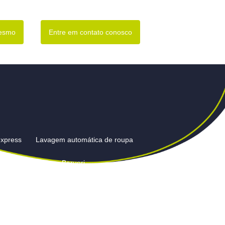
mesmo
Entre em contato conosco
express
Lavagem automática de roupa
gem de cortinas em Barueri
Barueri
Lavagem de edredom em lavanderia
ianas preço em Barueri