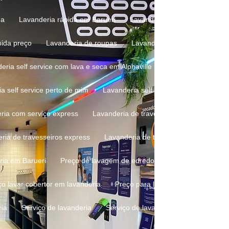
da
Lavanderia rápida em Barueri
Lavanderia rápida express
pida preço
Lavanderia de roupas
Lavanderia de roupas perto 
deria self service com lava e seca em Alphaville
Lavanderia self se
ia self service perto de mim
Lavanderia self service perto de mim 
eria com serviço express
Lavanderia de travesseiros
Lavanderi
eria de travesseiros express
Lavanderia de travesseiros perto de 
ria em Barueri
Preço de lavagem de edredons e cobertores
P
eço lavar cobertor em lavanderia
Preço para lavar edredom
Pre
ria
Serviço de lavanderia
Serviço de lavanderia com lava e sec