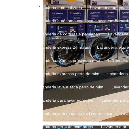
Lavanderia automatizada
Lavanderia automati
Lavanderia autônoma com lava e seca em Barueri
Lavanderia de cortinas e persianas
Lavanderi
Lavanderia express 24 horas
Lavanderia expr
Lavanderia express próximo a mim
Lavanderi
Lavanderia expressa perto de mim
Lavanderia
Lavanderia lava e seca perto de mim
Lavander
Lavanderia para lavar edredom
Lavanderia ma
Lavanderia com máquina de lavar e secar
Lav
Lavanderia perto de mim preço
Lavanderia pr