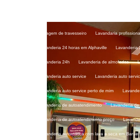
Lavagem profissional de travesseiro
Lavagem 
Lavagem de roupas em lavanderia
Lavagem d
Lavagem de travesseiro
Lavandaria profissiona
Lavanderia 24 horas em Alphaville
Lavanderia
Lavanderia 24h
Lavanderia de almofadas
Lavanderia auto service
Lavanderia auto servi
Lavanderia auto service perto de mim
Lavande
Lavanderia de autoatendimento
Lavanderia d
Lavanderia de autoatendimento preço
Lavande
Lavanderia automática com lava e seca em Baruer