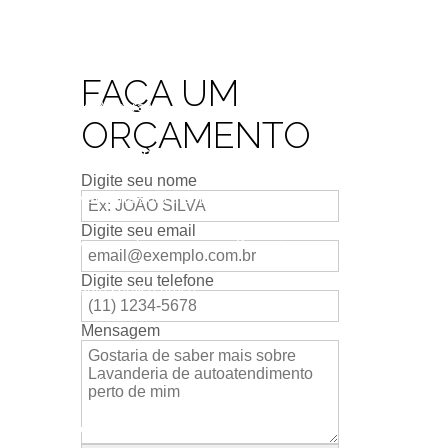
upas
Lavagem de roupas em Barueri
m lavanderia automática
FAÇA UM
Lavanderia 24 horas
ORÇAMENTO
deria 24 horas para roupas de cama
Digite seu nome
de mim
Lavanderia auto atendimento
Digite seu email
eria auto service com lava e seca em Barueri
Digite seu telefone
avanderia de auto serviço preço
Mensagem
erto de mim
automática com lava e seca
perto de mim em Barueri