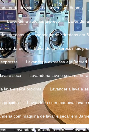
zada perto de mim
Lavanderia autônoma
Lavanderia autônoma
Lavanderia autônoma preço
Lavanderia em barueri
Lavand
a de edredons
Lavanderia de edredons em Barueri
Lavanderia 
ess em Barueri
Lavanderia express mais próxima
Lavanderia e
a expressa
Lavanderia expressa em Barueri
Lavanderia expres
 lava e seca
Lavanderia lava e seca na hora
Lavanderia lava e
ia lava e seca próxima
Lavanderia lava e seca próxima em Barueri
is próxima
Lavanderia com máquina lava e seca
Lavanderia c
anderia com máquina de lavar e secar em Barueri
Lavanderia pert
eços
Lavanderia próximo a mim
Lavanderia próximo a mim em 