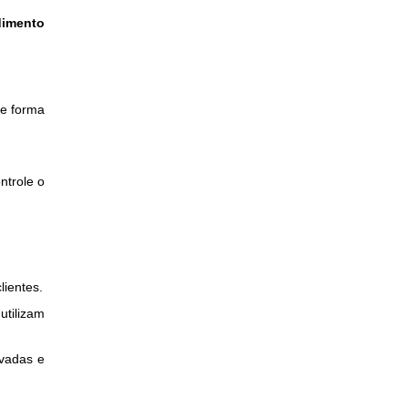
dimento
de forma
ntrole o
lientes.
utilizam
avadas e