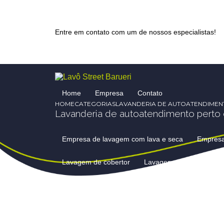
Entre em contato com um de nossos especialistas!
Home
Empresa
Contato
HOME
CATEGORIAS
LAVANDERIA DE AUTOATENDIMEN
Lavanderia de autoatendimento perto
Empresa de lavagem com lava e seca
Empres
Lavagem de cobertor
Lavagem de cobertores 
Lavagem de cortinas e persianas
Lavagem de 
Lavagem de edredom preço
Lavagem de edre