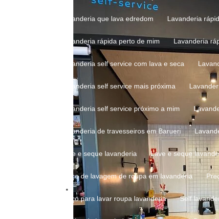
Lavanderia que lava edredom
Lavanderia rápi
Lavanderia rápida perto de mim
Lavanderia rá
Lavanderia self service com lava e seca
Lavan
Lavanderia self service mais próxima
Lavander
Lavanderia self service próximo a mim
Lavand
Lavanderia de travesseiros em Barueri
Lavand
Lave e seque lavanderia
Lave e seque lavande
Preço de lavagem de roupa em lavanderia
Pr
Preço para lavar roupa lavanderia
Self lavande