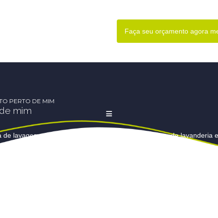
Faça seu orçamento agora 
TO PERTO DE MIM
 de mim
a de lavagem com lava e seca em Barueri
Empresa de lavanderia 
e edredons
Lavagem de cortina
Lavagem de cortinas
Lava
cortinas preço
Lavagem de edredom
Lavagem de edredom em 
dom valor
Lavagem de persianas em Barueri
Lavagem de pers