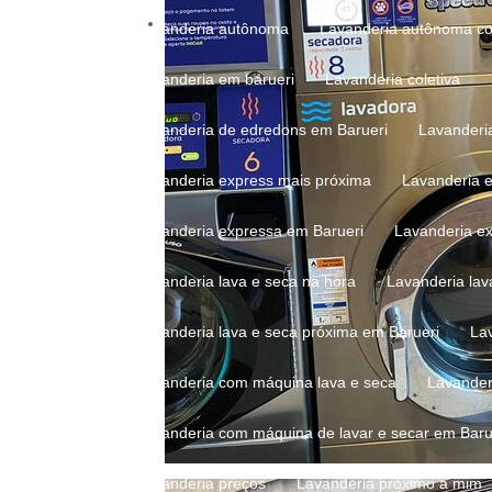
Lavanderia autônoma
Lavanderia autônoma c
Lavanderia em barueri
Lavanderia coletiva
Lavanderia de edredons em Barueri
Lavanderi
Lavanderia express mais próxima
Lavanderia 
Lavanderia expressa em Barueri
Lavanderia e
Lavanderia lava e seca na hora
Lavanderia la
Lavanderia lava e seca próxima em Barueri
La
Lavanderia com máquina lava e seca
Lavande
Lavanderia com máquina de lavar e secar em Baru
Lavanderia preços
Lavanderia próximo a mim