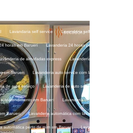
de roupa preço
Lavagem de roupa self service
Lavagem de ro
e roupas em lavanderia de autoatendimento
Lavagem de roupas e
l
Lavandaria self service
Lavandaria self service mais próxima
 24 horas em Barueri
Lavanderia 24 horas perto de mim
Lavan
Lavanderia de almofadas express
Lavanderia de almofadas perto 
ce em Barueri
Lavanderia auto service com lava e seca
Lavand
ria de auto serviço
Lavanderia de auto serviço perto de mim
L
e autoatendimento em Barueri
Lavanderia de autoatendimento pert
 em Barueri
Lavanderia automática com lava e seca
Lavanderi
ia automática perto de mim em Barueri
Lavanderia automatizada