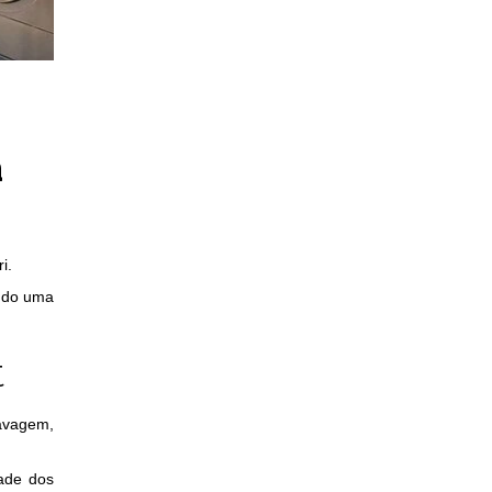
a
i.
ando uma
t
lavagem,
dade dos