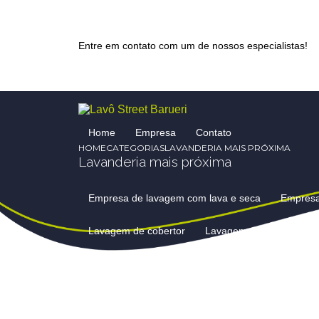
Entre em contato com um de nossos especialistas!
Home
Empresa
Contato
HOME
CATEGORIAS
LAVANDERIA MAIS PRÓXIMA
Lavanderia mais próxima
Empresa de lavagem com lava e seca
Empres
Lavagem de cobertor
Lavagem de cobertores 
Lavagem de cortinas e persianas
Lavagem de 
Lavagem de edredom preço
Lavagem de edre