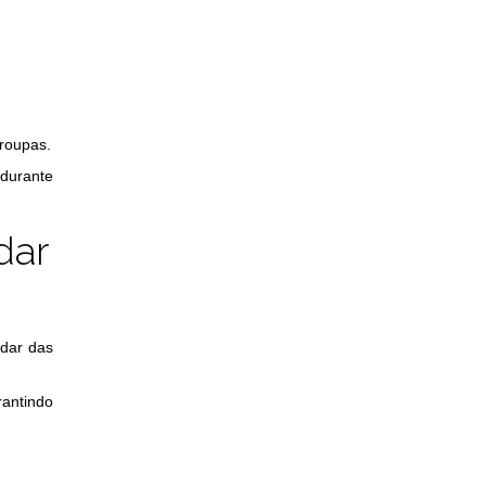
roupas.
 durante
dar
idar das
rantindo