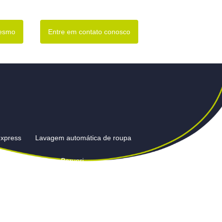
mesmo
Entre em contato conosco
express
Lavagem automática de roupa
gem de cortinas em Barueri
Barueri
Lavagem de edredom em lavanderia
ianas preço em Barueri