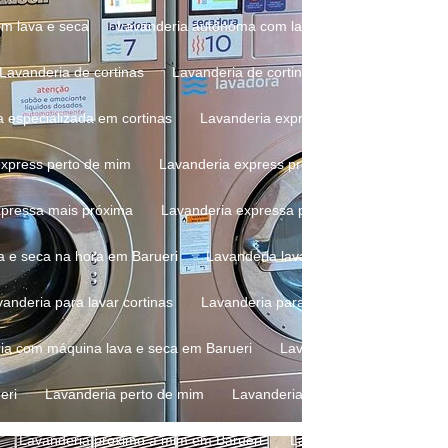
om lava e seca
Lavanderia autônoma com lava e seca em Barueri
Lavanderia de cortinas
Lavanderia de cortinas e persianas
La
a especializada em cortinas
Lavanderia express
Lavanderia ex
express perto de mim
Lavanderia express preço
Lavanderia ex
xpressa mais próxima
Lavanderia expressa perto de mim
Lava
va e seca na hora em Barueri
Lavanderia lava e seca perto de mim
vanderia para lavar cortinas
Lavanderia para lavar edredom
L
ria com máquina lava e seca em Barueri
Lavanderia com máquina d
eri
Lavanderia perto de mim
Lavanderia perto de mim em Baru
Lavanderia próximo a mim em Barueri
Lavanderia que lava cort