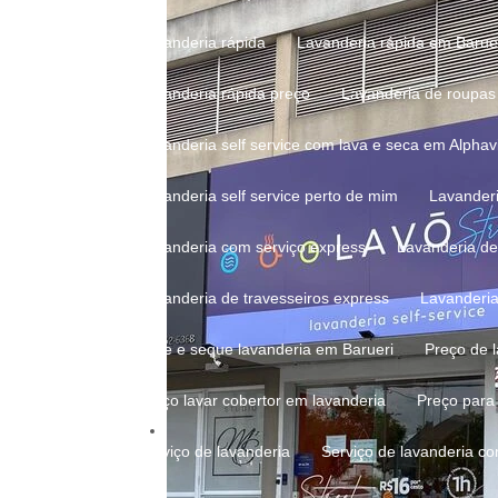
Lavanderia rápida
Lavanderia rápida em Barue
Lavanderia rápida preço
Lavanderia de roupas
Lavanderia self service com lava e seca em Alphavi
Lavanderia self service perto de mim
Lavander
Lavanderia com serviço express
Lavanderia de
Lavanderia de travesseiros express
Lavanderi
Lave e seque lavanderia em Barueri
Preço de
Preço lavar cobertor em lavanderia
Preço par
Serviço de lavanderia
Serviço de lavanderia c