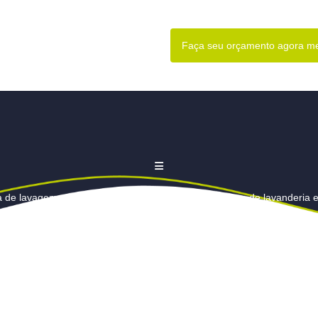
Faça seu orçamento agora 
a de lavagem com lava e seca em Barueri
Empresa de lavanderia 
e edredons
Lavagem de cortina
Lavagem de cortinas
Lava
cortinas preço
Lavagem de edredom
Lavagem de edredom em 
dom valor
Lavagem de persianas em Barueri
Lavagem de pers