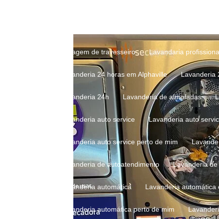
Lavagem profissional de travesseiro
Lavagem 
Lavagem de roupas em lavanderia
Lavagem d
Lavagem de travesseiro
Lavandaria profissiona
Lavanderia 24 horas em Alphaville
Lavanderia
Lavanderia 24h
Lavanderia de almofadas
Lavanderia auto service
Lavanderia auto servi
Lavanderia auto service perto de mim
Lavande
Lavanderia de autoatendimento
Lavanderia d
Lavanderia automática
Lavanderia automática
Lavanderia automática perto de mim
Lavander