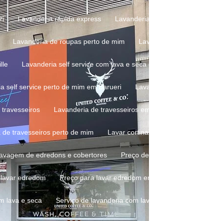
ri
Lavanderia rápida express
Lavanderia rápida express em Ba
Lavanderia de roupas perto de mim
Lavanderia self service
lle
Lavanderia self service com lava e seca em Barueri
Lavand
ia self service perto de mim em Barueri
Lavanderia self service pre
 travesseiros
Lavanderia de travesseiros em Alphaville
Lavand
a de travesseiros perto de mim
Lavar cortinas em lavanderia
L
 lavagem de edredons e cobertores
Preço de lavagem de roupa
a lavar edredom
Preço para lavar edredom em Barueri
Preço pa
om lava e seca
Serviço de lavanderia com lava e seca em Barueri