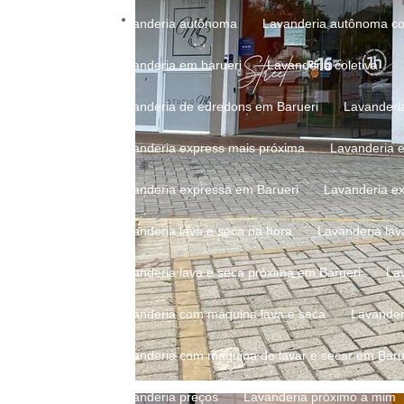
Lavanderia autônoma
Lavanderia autônoma c
Lavanderia em barueri
Lavanderia coletiva
Lavanderia de edredons em Barueri
Lavanderi
Lavanderia express mais próxima
Lavanderia 
Lavanderia expressa em Barueri
Lavanderia e
Lavanderia lava e seca na hora
Lavanderia la
Lavanderia lava e seca próxima em Barueri
La
Lavanderia com máquina lava e seca
Lavande
Lavanderia com máquina de lavar e secar em Baru
Lavanderia preços
Lavanderia próximo a mim