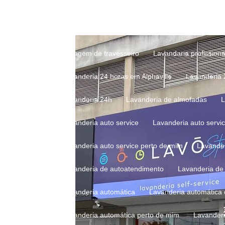
Lavagem profissional de travesseiro
Lavagem 
Lavagem de roupas em lavanderia
Lavagem d
Lavagem de travesseiro
Lavandaria profissiona
Lavanderia 24 horas em Alphaville
Lavanderia
Lavanderia 24h
Lavanderia de almofadas
Lavanderia auto service
Lavanderia auto servi
Lavanderia auto service perto de mim
Lavande
Lavanderia de autoatendimento
Lavanderia d
Lavanderia automática
Lavanderia automática
Lavanderia automática perto de mim
Lavander