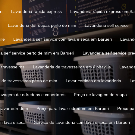
ri
Lavanderia rápida express
Lavanderia rápida express em Ba
Lavanderia de roupas perto de mim
Lavanderia self service
lle
Lavanderia self service com lava e seca em Barueri
Lavand
ia self service perto de mim em Barueri
Lavanderia self service pre
 travesseiros
Lavanderia de travesseiros em Alphaville
Lavand
a de travesseiros perto de mim
Lavar cortinas em lavanderia
L
 lavagem de edredons e cobertores
Preço de lavagem de roupa
a lavar edredom
Preço para lavar edredom em Barueri
Preço pa
om lava e seca
Serviço de lavanderia com lava e seca em Barueri