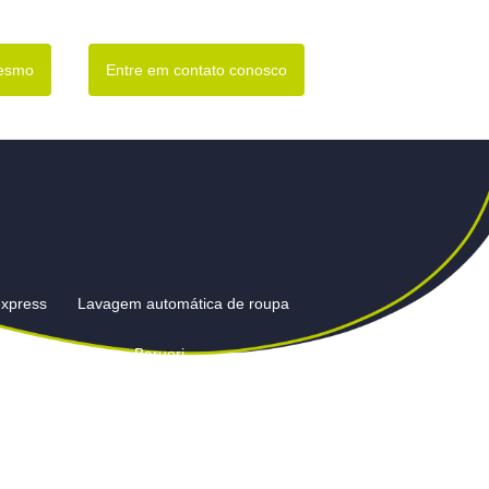
mesmo
Entre em contato conosco
express
Lavagem automática de roupa
gem de cortinas em Barueri
m Barueri
Lavagem de edredom em lavanderia
ianas preço em Barueri