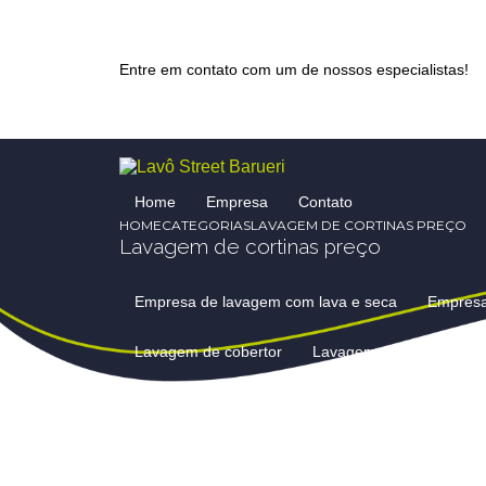
Entre em contato com um de nossos especialistas!
Home
Empresa
Contato
HOME
CATEGORIAS
LAVAGEM DE CORTINAS PREÇO
Lavagem de cortinas preço
Empresa de lavagem com lava e seca
Empres
Lavagem de cobertor
Lavagem de cobertores 
Lavagem de cortinas e persianas
Lavagem de
Lavagem de edredom preço
Lavagem de edre