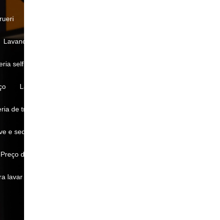
rueri
Lavanderia rápida perto de mim
Lavanderia self service com lava e seca
eria self service mais próxima
ço
Lavanderia self service próximo a mim
eria de travesseiros em Barueri
ave e seque lavanderia
Preço de lavagem de roupa em lavanderia
ra lavar roupa lavanderia
Self lavanderia