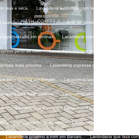
om lava e seca
Lavanderia autônoma com lava e seca em Barueri
Lavanderia de cortinas
Lavanderia de cortinas e persianas
La
a especializada em cortinas
Lavanderia express
Lavanderia ex
express perto de mim
Lavanderia express preço
Lavanderia ex
xpressa mais próxima
Lavanderia expressa perto de mim
Lava
va e seca na hora em Barueri
Lavanderia lava e seca perto de mim
vanderia para lavar cortinas
Lavanderia para lavar edredom
L
ria com máquina lava e seca em Barueri
Lavanderia com máquina d
eri
Lavanderia perto de mim
Lavanderia perto de mim em Baru
Lavanderia próximo a mim em Barueri
Lavanderia que lava cort