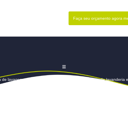
Faça seu orçamento agora 
a de lavagem com lava e seca em Barueri
Empresa de lavanderia 
e edredons
Lavagem de cortina
Lavagem de cortinas
Lava
 cortinas preço
Lavagem de edredom
Lavagem de edredom e
dom valor
Lavagem de persianas em Barueri
Lavagem de pers