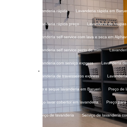
Lavanderia rápida
Lavanderia rápida em Barue
Lavanderia rápida preço
Lavanderia de roupas
Lavanderia self service com lava e seca em Alphavi
Lavanderia self service perto de mim
Lavander
Lavanderia com serviço express
Lavanderia de
Lavanderia de travesseiros express
Lavanderi
Lave e seque lavanderia em Barueri
Preço de
Preço lavar cobertor em lavanderia
Preço par
Serviço de lavanderia
Serviço de lavanderia c