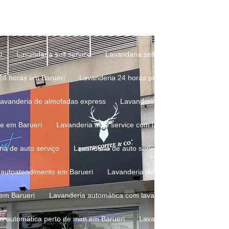
de roupa preço
Lavagem de roupa self service
Lavagem de ro
e roupas em lavanderia de autoatendimento
Lavagem de roupas e
l
Lavandaria self service
Lavandaria self service mais próxima
 24 horas em Barueri
Lavanderia 24 horas perto de mim
Lavan
Lavanderia de almofadas express
Lavanderia de almofadas perto 
ce em Barueri
Lavanderia auto service com lava e seca
Lavand
ria de auto serviço
Lavanderia de auto serviço perto de mim
L
e autoatendimento em Barueri
Lavanderia de autoatendimento pert
 em Barueri
Lavanderia automática com lava e seca
Lavanderi
ia automática perto de mim em Barueri
Lavanderia automatizada